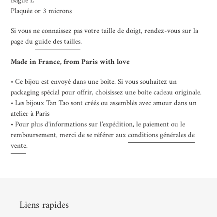
Bague L
votre
Plaquée or 3 microns
panier
Si vous ne connaissez pas votre taille de doigt, rendez-vous sur la
page du
guide des tailles
.
Made in France, from Paris with love
• Ce bijou est envoyé dans une boîte. Si vous souhaitez un
packaging spécial pour offrir, choisissez
une boîte cadeau originale
.
• Les bijoux Tan Tao sont créés ou assemblés avec amour dans un
atelier à Paris
• Pour plus d'informations sur l'expédition, le paiement ou le
remboursement, merci de se référer aux
conditions générales de
vente
.
Liens rapides