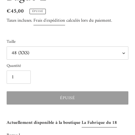
Prix
€45,00
ÉPUISÉ
normal
Taxes incluses.
Frais d'expédition
calculés lors du paiement.
Taille
Quantité
ÉPUISÉ
Ajout
d'un
Actuellement disponible à la boutique
La Fabrique du 18
produit
à