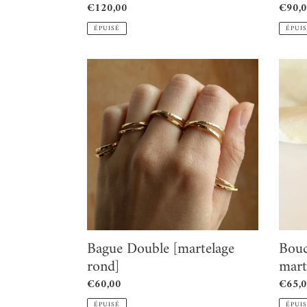
Prix
€120,00
Prix
€90,
normal
norma
ÉPUISÉ
ÉPUI
Bague
Boucle
Double
d'oreil
[martelage
Lussi
rond]
martel
Bague Double [martelage
Bouc
rond]
mart
Prix
€60,00
Prix
€65,
normal
norma
ÉPUISÉ
ÉPUI