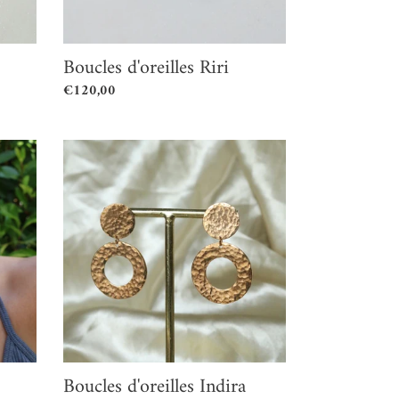
Boucles d'oreilles Riri
Prix
€120,00
normal
Boucles
d'oreilles
Indira
Boucles d'oreilles Indira