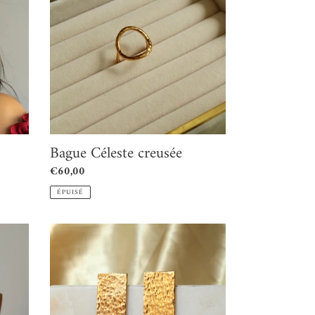
creusée
Bague Céleste creusée
Prix
€60,00
normal
ÉPUISÉ
Boucles
d'oreilles
Mat