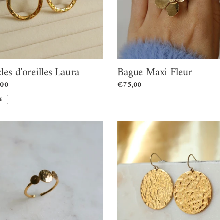
les d'oreilles Laura
Bague Maxi Fleur
,00
Prix
€75,00
l
normal
SÉ
Boucles
d'oreilles
Anya