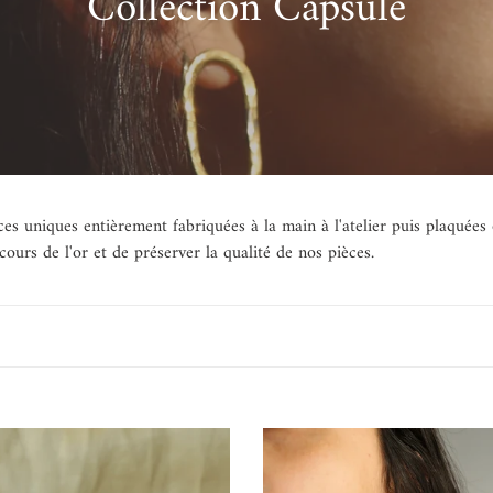
C
Collection Capsule
o
l
l
e
es uniques entièrement fabriquées à la main à l'atelier puis plaquées 
c
 cours de l'or et de préserver la qualité de nos pièces.
t
i
o
Boucles
n
d'oreilles