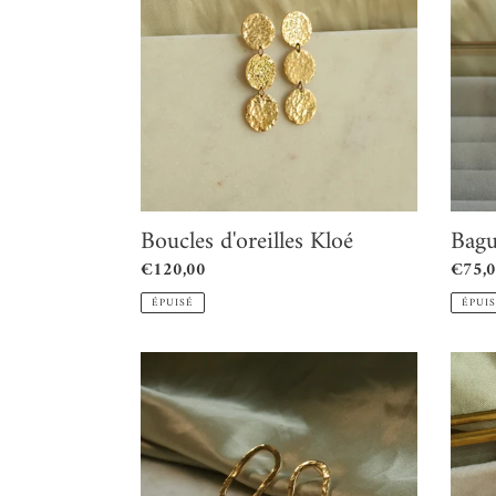
Kloé
Bitch
V.1
Boucles d'oreilles Kloé
Bagu
Prix
€120,00
Prix
€75,
normal
norma
ÉPUISÉ
ÉPUI
Boucles
Boucle
d'oreilles
d'oreil
Angela
Laura