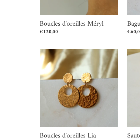
Boucles d'oreilles Méryl
Bagu
Prix
€120,00
Prix
€60,
normal
norma
Boucles
Sautoi
d'oreilles
Laura
Lia
Boucles d'oreilles Lia
Saut