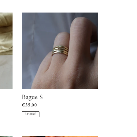
Bague
S
Bague S
Prix
€35,00
normal
ÉPUISÉ