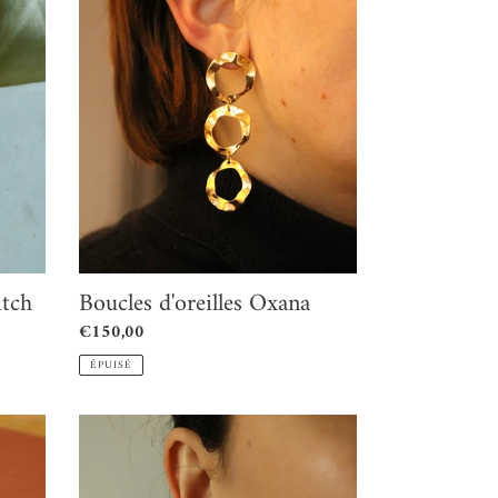
Boucles
d'oreilles
Oxana
itch
Boucles d'oreilles Oxana
Prix
€150,00
normal
ÉPUISÉ
Boucles
d'oreilles
Fleurs