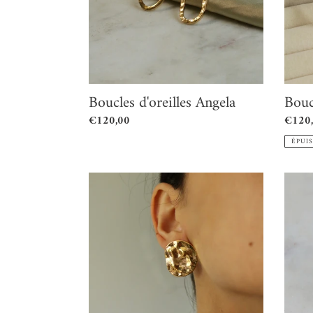
Boucles d'oreilles Angela
Bouc
Prix
€120,00
Prix
€120
normal
norma
ÉPUI
Boucles
Bague
d'oreilles
Clara
Méryl