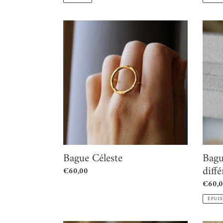
Bague
Bague
Céleste
Doubl
[marte
différe
Bague Céleste
Bagu
diffé
Prix
€60,00
normal
Prix
€60,
norma
ÉPUI