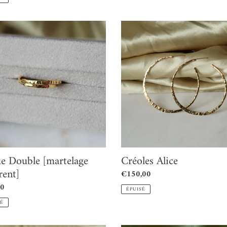
Créoles
e
Alice
lage
nt]
e Double [martelage
Créoles Alice
rent]
Prix
€150,00
normal
00
ÉPUISÉ
l
SÉ