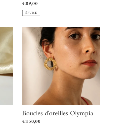
Prix
€89,00
normal
ÉPUISÉ
Boucles
d'oreilles
Olympia
Boucles d'oreilles Olympia
Prix
€150,00
normal