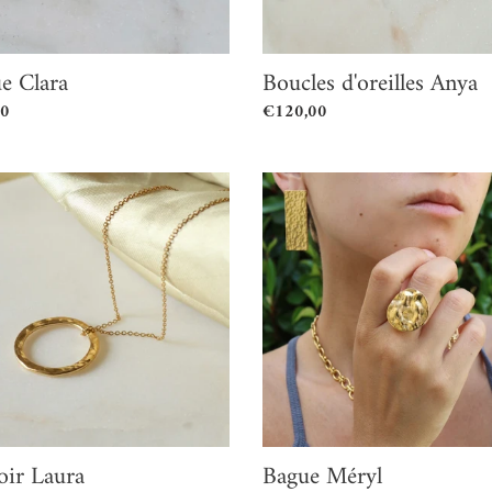
e Clara
Boucles d'oreilles Anya
00
Prix
€120,00
l
normal
r
Bague
Méryl
oir Laura
Bague Méryl