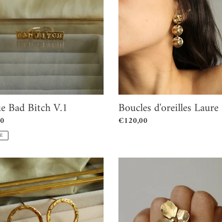
:
Laure
e Bad Bitch V.1
Boucles d'oreilles Laure
00
Prix
€120,00
l
normal
SÉ
s
Bague
les
Maxi
Fleur