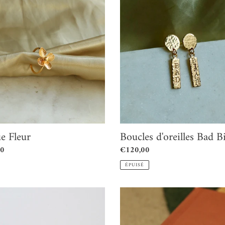
Boucles
d'oreilles
Bad
Bitch
e Fleur
Boucles d'oreilles Bad B
00
Prix
€120,00
l
normal
ÉPUISÉ
s
Boucles
les
d'oreilles
Maxi