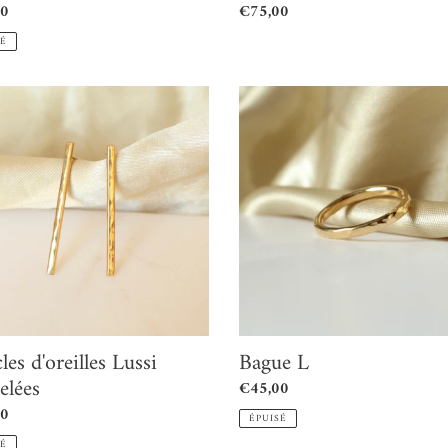
00
Prix
€75,00
l
normal
SÉ
s
Bague
les
L
ées
les d'oreilles Lussi
Bague L
elées
Prix
€45,00
normal
00
ÉPUISÉ
l
SÉ