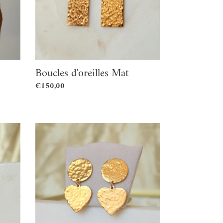
Boucles d'oreilles Mat
Prix
€150,00
normal
Boucles
d'oreilles
Riri