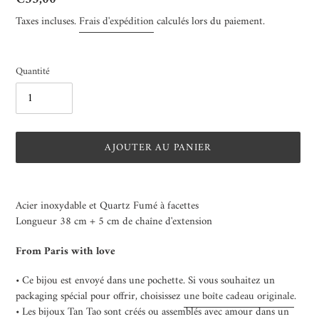
normal
Taxes incluses.
Frais d'expédition
calculés lors du paiement.
Quantité
AJOUTER AU PANIER
Ajout
d'un
Acier inoxydable et Quartz Fumé à facettes
produit
Longueur 38 cm + 5 cm de chaîne d'extension
à
votre
From Paris with love
panier
• Ce bijou est envoyé dans une pochette. Si vous souhaitez un
packaging spécial pour offrir, choisissez
une boîte cadeau originale
.
• Les bijoux Tan Tao sont créés ou assemblés avec amour dans un