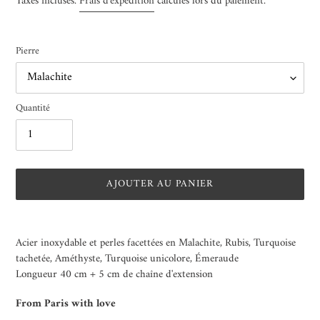
Taxes incluses.
Frais d'expédition
calculés lors du paiement.
Pierre
Quantité
AJOUTER AU PANIER
Ajout
d'un
Acier inoxydable et perles facettées en Malachite, Rubis, Turquoise
produit
tachetée, Améthyste, Turquoise unicolore, Émeraude
à
Longueur 40 cm + 5 cm de chaîne d'extension
votre
panier
From Paris with love