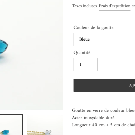
normal
Taxes incluses.
Frais d'expédition
ca
Couleur de la goutte
Quantité
AJ
Ajout
d'un
Goutte en verre de couleur bleu
produit
Acier inoxydable doré
à
Longueur 40 cm + 5 cm de chaî
votre