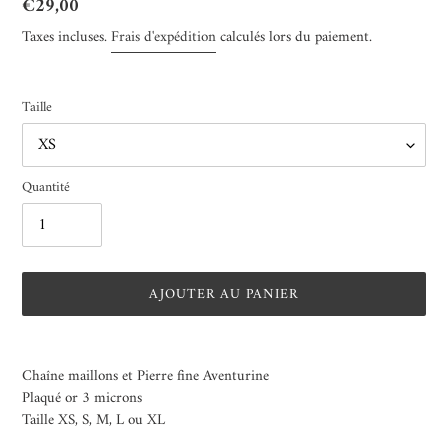
Prix
€29,00
normal
Taxes incluses.
Frais d'expédition
calculés lors du paiement.
Taille
Quantité
AJOUTER AU PANIER
Ajout
d'un
Chaîne maillons et Pierre fine Aventurine
produit
Plaqué or 3 microns
à
Taille XS, S, M, L ou XL
votre