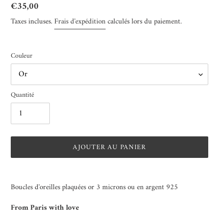
Prix
€35,00
normal
Taxes incluses.
Frais d'expédition
calculés lors du paiement.
Couleur
Quantité
AJOUTER AU PANIER
Ajout
d'un
Boucles d'oreilles plaquées or 3 microns ou en argent 925
produit
à
F
rom Paris with love
votre