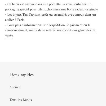
panier
• Ce bijou est envoyé dans une pochette. Si vous souhaitez un
packaging spécial pour offrir, choisissez
une boîte cadeau originale
.
• Les bijoux Tan Tao sont créés ou assemblés avec amour dans un
atelier à Paris
• Pour plus d'informations sur l'expédition, le paiement ou le
remboursement, merci de se référer aux
conditions générales de
vente
.
Liens rapides
Accueil
Tous les bijoux