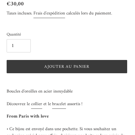
Prix
€30,00
normal
Taxes incluses.
Frais d'expédition
calculés lors du paiement.
Quantité
AJOUTER AU PANIER
Ajout
d'un
Boucles d'oreilles en acier inoxydable
produit
à
Découvrez le
collier
et le
bracelet
assortis !
votre
panier
From Paris with love
• Ce bijou est envoyé dans une pochette. Si vous souhaitez un