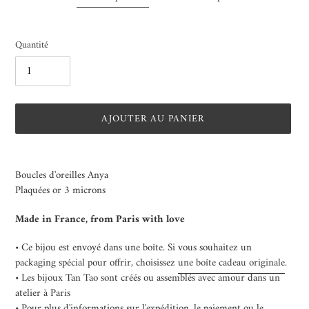
Quantité
AJOUTER AU PANIER
Ajout
d'un
Boucles d'oreilles Anya
produit
Plaquées or 3 microns
à
votre
Made in France, from Paris with love
panier
• Ce bijou est envoyé dans une boîte. Si vous souhaitez un
packaging spécial pour offrir, choisissez
une boîte cadeau originale
.
• Les bijoux Tan Tao sont créés ou assemblés avec amour dans un
atelier à Paris
• Pour plus d'informations sur l'expédition, le paiement ou le