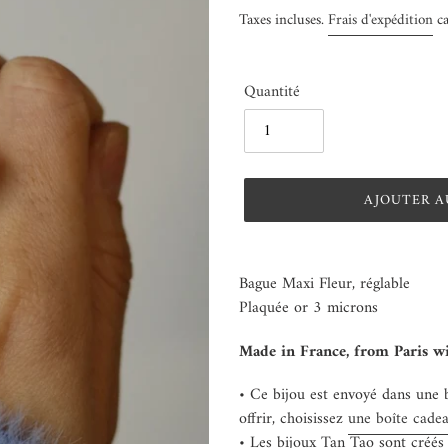
normal
Taxes incluses.
Frais d'expédition
ca
Quantité
AJOUTER A
Ajout
d'un
Bague Maxi Fleur, réglable
produit
Plaquée or 3 microns
à
votre
Made in France, from Paris wi
panier
• Ce bijou est envoyé dans une b
offrir, choisissez
une boîte cadea
• Les bijoux Tan Tao sont créés