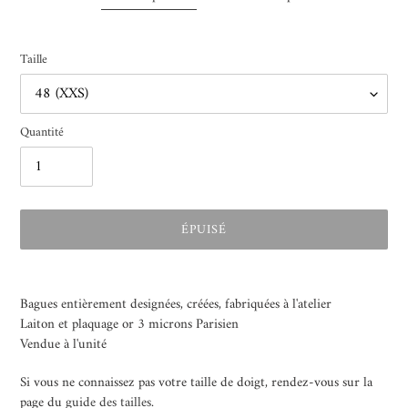
Taille
Quantité
ÉPUISÉ
Ajout
d'un
Bagues entièrement designées, créées, fabriquées à l'atelier
produit
Laiton et plaquage or 3 microns Parisien
à
Vendue à l'unité
votre
panier
Si vous ne connaissez pas votre taille de doigt, rendez-vous sur la
page du
guide des tailles
.