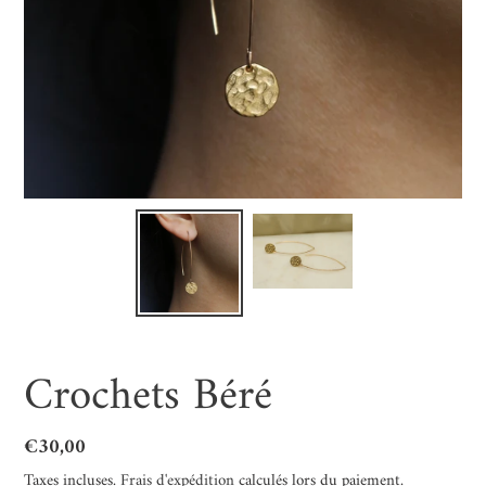
Crochets Béré
Prix
€30,00
normal
Taxes incluses.
Frais d'expédition
calculés lors du paiement.