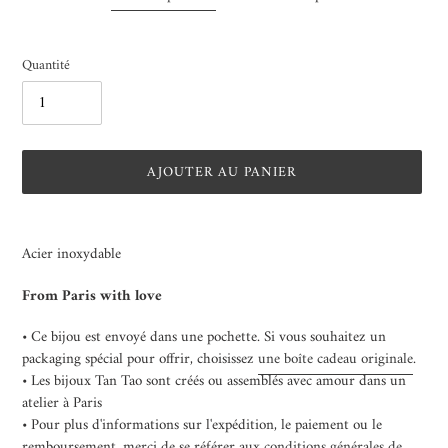
Quantité
AJOUTER AU PANIER
Ajout
d'un
Acier inoxydable
produit
à
From Paris with love
votre
panier
• Ce bijou est envoyé dans une pochette. Si vous souhaitez un
packaging spécial pour offrir, choisissez
une boîte cadeau originale
.
• Les bijoux Tan Tao sont créés ou assemblés avec amour dans un
atelier à Paris
• Pour plus d'informations sur l'expédition, le paiement ou le
remboursement, merci de se référer aux
conditions générales de