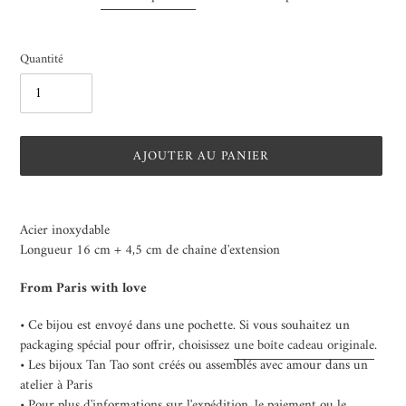
Quantité
AJOUTER AU PANIER
Ajout
d'un
Acier inoxydable
produit
Longueur 16 cm + 4,5 cm de chaîne d'extension
à
votre
From Paris with love
panier
• Ce bijou est envoyé dans une pochette. Si vous souhaitez un
packaging spécial pour offrir, choisissez
une boîte cadeau originale
.
• Les bijoux Tan Tao sont créés ou assemblés avec amour dans un
atelier à Paris
• Pour plus d'informations sur l'expédition, le paiement ou le